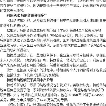
括特朗普上任前两年的纳税申报详细信息进行分析，《纽约时报》称特朗
普存在多年避税行为，所纳税额低于一些美国中产阶级，还面临即将到期
的数亿美元债务。
利用税法 特朗普避税很多年
《纽约时报》称，从特朗普的纳税申报单中发现的最引人注目的事是
他多年的避税行为。
据报道，特朗普通过主持电视节目《学徒》获得4.274亿美元净收
入，又通过投资两座办公楼获得1.765亿美元利润，共计6亿多美元。但
特朗普却逃过了这些收入的几乎所有税款，因为他通过报告其集团其他企
业连续亏损，利用企业亏损来避税，从而“在很大程度上免除了这6亿美元
产生的联邦所得税”。
根据美国税法，在一些限制条件下，企业主可以将亏损结转，以便在
未来几年减税。《纽约时报》称，特朗普这一做法的关键在于，利用自身
名气来购买和支持有风险的企业，然后利用企业亏损来避税。
此外，在拍摄《学徒》的过程中，特朗普的个人开销都得到了税收减
免，包括住房、飞机和7万美元的发型费。
特朗普纳税额低于美国中产阶级
特朗普任总统一职后的纳税情况也引发关注。美联社认为，特朗普纳
税申报信息披露了他一系列海外经济损失和收入，“可能与他作为总统的
职责相冲突”。特朗普在其财务披露中称，他在2018年至少赚了4.349亿
美元，但税务申报却报告了4740万美元的亏损。
《纽约时报》称，特朗普就职时曾表示，他作为总统不会寻求新的海