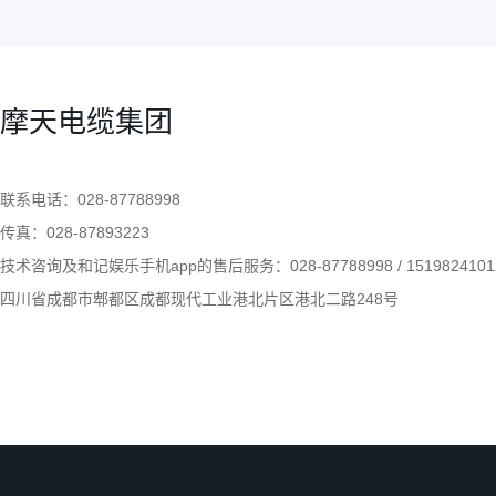
四川摩
果。3、
2020.03
进行分
配套行业
电力、
11
及石油
摩天电缆集团
四川摩
切相关,
2020.03
根线？
以是三
四川摩天电缆有限公司告诉您柔性电缆塑化不良的现象以及原因
联系电话：028-87788998
是二根
07
电，它们
传真：028-87893223
四川摩天电缆有限公司告诉您柔性电
四川摩
机转动，
2020.03
技术咨询及和记娱乐手机app的售后服务：028-87788998 / 1519824101
缆塑化不良的现象以及原因？一、柔
涂防火
性电缆排除塑化不良的方法1、选配
四川省成都市郫都区成都现代工业港北片区港北二路248号
以保证
模具时，模套适当小些，加强出胶口
时间内
会形成
的压力。2、要适当地降低螺杆和牵
路。其次
引的速度，使塑料加温和塑化的时间
增长，以提高塑料塑化的效果。3、
按工艺规定控制好...