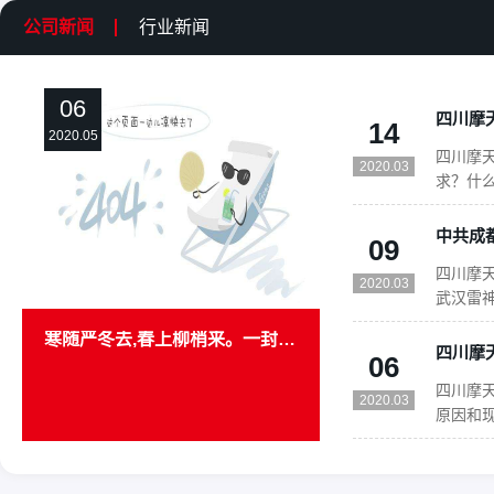
公司新闻
行业新闻
06
14
2020.05
四川摩
2020.03
求？什
资格要
资格要求
09
市场准入
四川摩天
法”。前
2020.03
武汉雷神
下军令
寒随严冬去,春上柳梢来。一封意义非凡的感谢信
奋战，1
06
批货物
四川摩
山医院的
2020.03
原因和
选配模
18
力。2
16
加温和
2020.03