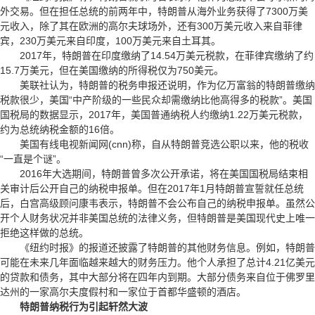
外交易。但在担任总统的前两年中，特朗普从海外业务获得了7300万美
元收入，除了其在欧洲的高尔夫球场外，还有300万美元收入来自菲律
宾，230万美元来自印度，100万美元来自土耳其。
2017年，特朗普在印度缴纳了14.54万美元税款，在菲律宾缴纳了约
15.7万美元，但在美国缴纳的所得税仅为750美元。
美联社认为，特朗普的税务申报还说明，作为亿万富翁的特朗普缴纳
税款很少，美国“中产阶级的一些民众却需缴纳比他高得多的税款”。美国
国税局的数据显示，2017年，美国普通纳税人约缴纳1.22万美元税款，
约为总统纳税金额的16倍。
美国有线电视新闻网(cnn)称，自从特朗普竞选公职以来，他的税收
“一直是个谜”。
2016年大选期间，特朗普曾多次公开承诺，将在美国国税局结束相
关审计后公开自己的纳税申报单。但在2017年1月特朗普宣誓就任总统
后，白宫高级顾问康韦表示，特朗普不会公布自己的纳税申报单。虽然公
开个人财务状况并非美国总统的法律义务，但特朗普是美国现代史上唯一
拒绝这样做的总统。
《纽约时报》的报道还披露了特朗普的其他财务信息。例如，特朗普
可能在未来几年面临越来越大的财务压力。他个人承担了总计4.21亿美元
的贷款和债务，其中大部分将在四年内到期。大部分债务来自位于佛罗里
达州的一家高尔夫度假村和一家位于首都华盛顿的酒店。
特朗普纳税行为引起轩然大波