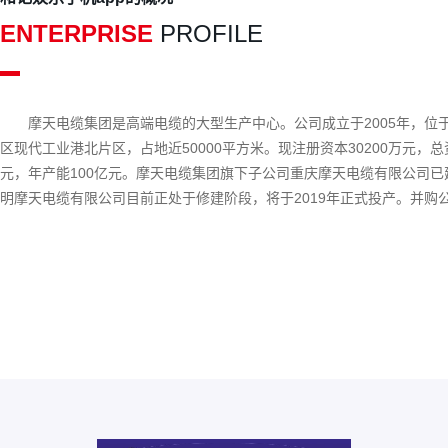
ENTERPRISE
PROFILE
摩天电缆集团是高端电缆的大型生产中心。公司成立于2005年，位
区现代工业港北片区，占地近50000平方米。现注册资本30200万元，总资
元，年产能100亿元。摩天电缆集团旗下子公司重庆摩天电缆有限公司已
明摩天电缆有限公司目前正处于修建阶段，将于2019年正式投产。并购
星电力线缆有限公司已正式调整为摩天电缆集团的培训基地，该基地将源
养电线电缆生产、检测的专业技术人员，为公司的下一个5年计划打下坚
基础。摩天电缆集团专业生产“摩天牌”35kv及以下各种电线电缆，其主
铁铝合金电力电缆、防火电力电缆、普通电力电缆、变频电...