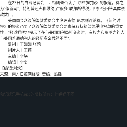
在27日的白宫记者会上，特朗普否认了《纽约时报》的报道，称之
为“假新闻”。特朗普还声称缴纳了“很多”联邦所得税，但拒绝回答具体税
款数目。
美国国会众议院筹款委员会主席理查德·尼尔则评论称，《纽约时
报》的报道凸显了众议院筹款委员会要求获取特朗普纳税申报单的重要
性，“报道鲜明地揭示了在与美国国税局打交道时，有权力和影响力的人
与美国普通纳税人的经历多么截然不同”。
监制丨王姗姗 张鸥
制片人丨王薇
主编丨李瑛
编辑丨李夏
【编辑:刘欢】
来源：南方日报网络版 责编：热播
和记娱乐手机app的版权所有：什锦锅子网