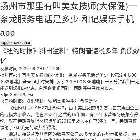
扬州市那里有叫美女技师(大保健)一
条龙服务电话是多少-和记娱乐手机
app
toggle navigation
《纽约时报》抖出猛料：特朗普避税多年 负债数
亿
发稿时间:2020-09-29 07:47:08
扬州市那里有叫美女技师(大保健)一条龙服务电话是多少【v芯:2４８00
８86嘻嘻】全天24小时安排【v芯:2４８00８86嘻嘻】十五分钟我们一定
能送到您指定地点...台湾企业组团到广西跑展会寻找合伙人
7djor3mssk9ecvq
《纽约时报》抖出猛料：特朗普避税多年 负债数亿
《纽约时报》9月27日爆料称，由于美国总统特朗普报告其集团企业
的亏损大于收入，他在2000年之后的15年间，有10年未曾缴纳联邦所得
税。就在特朗普赢得总统选举的2016年及入主白宫的第一年，特朗普仅
缴纳了750美元的联邦所得税。
通过对特朗普及其集团的数百家公司20多年来的纳税申报数据，包