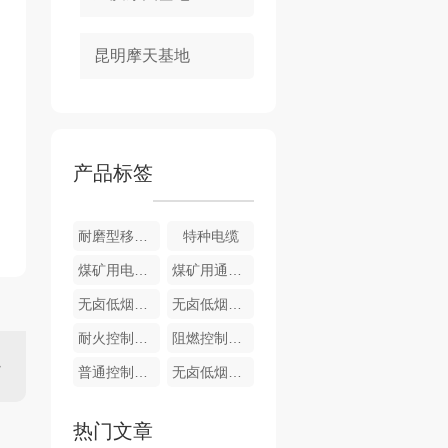
昆明摩天基地
产品标签
耐磨型移动软电缆
特种电缆
煤矿用电力电缆
煤矿用通信电缆
无卤低烟阻燃耐火控制电缆
无卤低烟阻燃控制电缆
耐火控制电缆
阻燃控制电缆
普通控制电缆
无卤低烟阻燃耐火布电线
热门文章