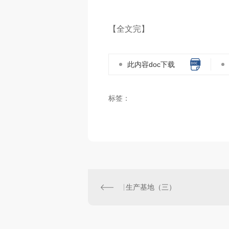
【全文完】
此内容doc下载
标签：
生产基地（三）