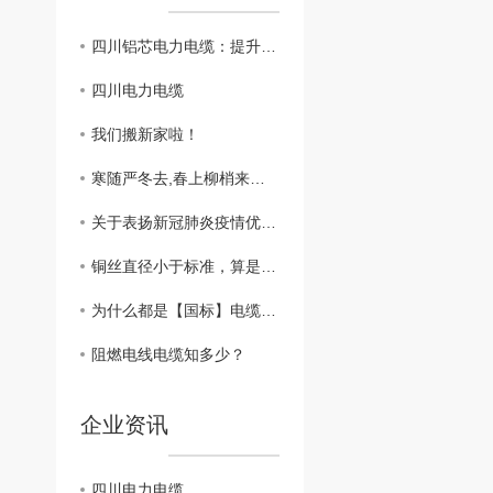
四川铝芯电力电缆：提升能源传输效率的重要选择
四川电力电缆
我们搬新家啦！
寒随严冬去,春上柳梢来。一封意义非凡的感谢信
关于表扬新冠肺炎疫情优良集体和个人的通报
铜丝直径小于标准，算是非标电缆吗？
为什么都是【国标】电缆，价格却差那么多？
阻燃电线电缆知多少？
企业资讯
四川电力电缆