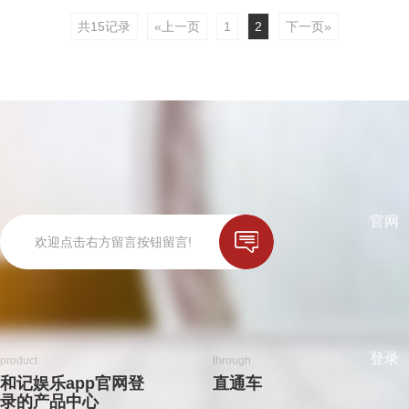
共15记录
«上一页
1
2
下一页»
app
官网
欢迎点击右方留言按钮留言!
登录
product
through
和记娱乐app官网登
直通车
录的产品中心