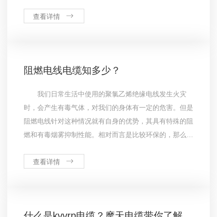
径小于国家标准的算非标吗？前不久，权威机构cqc出具
的一份报告，引发了行业的关注，此报告也解答了这个困
查看详情
扰很多人的问题，有了这份报
阻燃电线电缆知多少？
我们日常生活中使用的聚氯乙烯绝缘电线发生火灾
时，会产生有毒气体，对我们的身体有一定的危害。但是
阻燃电线针对这种情况就有自身的优势，其具有特殊的阻
燃和有毒烟雾抑制性能。相对而言是比较环保的，那么阻
燃电线电缆具有如此性能与其材质是有一定关系的。阻燃
电线电缆具有特殊的阻燃、低发烟和有毒烟雾抑制性能，
查看详情
除了需要的属性为694:1
什么是kvvrp电缆？摩天电缆带你了解