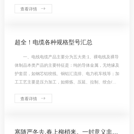
区消防科技工作者、消防专业工作者和消防科研、教学、
企业、中介组织等单位自愿组成的学术性、行业性、公益
查看详情
性的社会团体。会议介
超全！电缆各种规格型号汇总
一、电线电缆产品主要分为五大类:1、裸电线及裸导
体制品本类产品的主要特征是：纯的导体金属，无绝缘及
护套层，如钢芯铝绞线、铜铝汇流排、电力机车线等；加
工工艺主要是压力加工，如熔炼、压延、拉制、绞合/紧
压绞合等；产品主要用在城郊、农村、用户主线、开关柜
等。2、电力电缆本类产品主要特征是：在导体外挤(绕)
查看详情
包绝缘层，如架空绝缘
寒随严冬去,春上柳梢来。一封意义非凡的感谢信