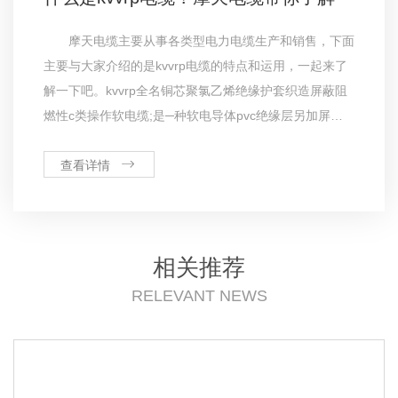
摩天电缆主要从事各类型电力电缆生产和销售，下面
主要与大家介绍的是kvvrp电缆的特点和运用，一起来了
解一下吧。kvvrp全名铜芯聚氯乙烯绝缘护套织造屏蔽阻
燃性c类操作软电缆;是─种软电导体pvc绝缘层另加屏蔽
层和pvc护套的电缆，运用于有移动信号干扰较大的场
所。额定电流450/750v，线芯常见电缆型号为2-24芯，
查看详情
根
相关推荐
RELEVANT NEWS